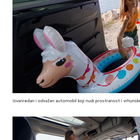
Izvanredan i odvažan automobil koji nudi prostranost i vrhunsk