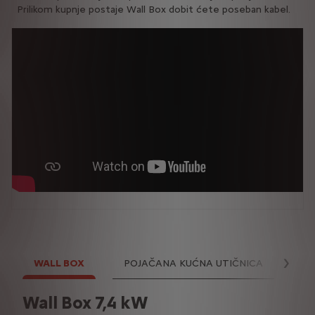
Prilikom kupnje postaje Wall Box dobit ćete poseban kabel.
WALL BOX
POJAČANA KUĆNA UTIČNICA
KU
Slje
Wall Box 7,4 kW
Pojačana kućna utičnica 3,7 kw
Kućna utičnica