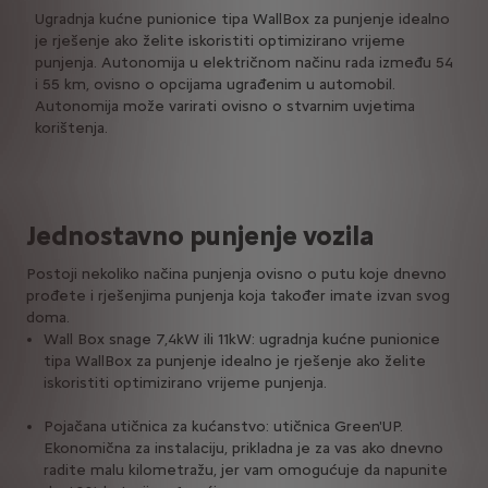
Ugradnja kućne punionice tipa WallBox za punjenje idealno
4 sata punjenja za električni domet od 55 km. Autonomija
7 sat punjenja za električni domet od 55 km. Autonomija
je rješenje ako želite iskoristiti optimizirano vrijeme
u električnom načinu rada između 54 i 55 km, ovisno o
u električnom načinu rada između 54 i 55 km, ovisno o
punjenja. Autonomija u električnom načinu rada između 54
opcijama ugrađenim u automobil. Autonomija može
opcijama ugrađenim u automobil. Autonomija može
i 55 km, ovisno o opcijama ugrađenim u automobil.
varirati ovisno o stvarnim uvjetima korištenja.
varirati ovisno o stvarnim uvjetima korištenja.
Autonomija može varirati ovisno o stvarnim uvjetima
korištenja.
Jednostavno punjenje vozila
Postoji nekoliko načina punjenja ovisno o putu koje dnevno
prođete i rješenjima punjenja koja također imate izvan svog
doma.
Wall Box snage 7,4kW ili 11kW: ugradnja kućne punionice
tipa WallBox za punjenje idealno je rješenje ako želite
iskoristiti optimizirano vrijeme punjenja.
Pojačana utičnica za kućanstvo: utičnica Green'UP.
Ekonomična za instalaciju, prikladna je za vas ako dnevno
radite malu kilometražu, jer vam omogućuje da napunite