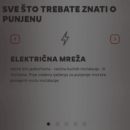
SVE ŠTO TREBATE ZNATI O
PUNJENU
Prethodno
Sljedeć
ELEKTRIČNA MREŽA
ST
ili
Može biti jednofazna - većina kućnih instalacija - ili
Određ
trofazna. Prije odabira rješenja za punjenje morate
elekt
provjeriti vrstu instalacije.
nekol
poja
stani
super