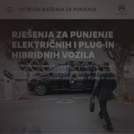
CITROËN RJEŠENJA ZA PUNJENJE
RJEŠENJA ZA PUNJENJE
ELEKTRIČNIH I PLUG-IN
HIBRIDNIH VOZILA
Bilo da ste kod kuće ili u uredu, dostupna su mnoga
rješenja za punjenje koja vam omogućuju potpuno
uživanje u vašem Citroën električnom ili plug-in vozilu.