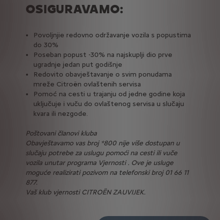
OSIGURAVAMO:
Povoljnjie redovno održavanje vozila s popustima
do 30%
Poseban popust -30% na najskuplji dio prve
ugradnje jedan put godišnje
Redovito obavještavanje o svim ponudama
mreže Citroën ovlaštenih servisa
Pomoć na cesti u trajanju od jedne godine koja
uključuje i vuču do ovlaštenog servisa u slučaju
kvara ili nezgode.
Poštovani članovi kluba
Obavještavamo vas broj *800 nije više dostupan u
slučaju potrebe za uslugu pomoći na cesti ili vuče
vozila unutar programa Vjernosti . Ove je usluge
moguće realizirati pozivom na telefonski broj 01 66 11
877.
Vaš klub vjernosti CITROËN ZAUVIJEK.