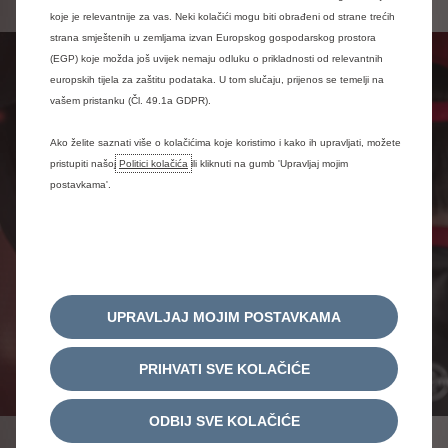
koje je relevantnije za vas. Neki kolačići mogu biti obrađeni od strane trećih
strana smještenih u zemljama izvan Europskog gospodarskog prostora
(EGP) koje možda još uvijek nemaju odluku o prikladnosti od relevantnih
europskih tijela za zaštitu podataka. U tom slučaju, prijenos se temelji na
vašem pristanku (Čl. 49.1a GDPR).
Ako želite saznati više o kolačićima koje koristimo i kako ih upravljati, možete
pristupiti našoj
Politici kolačića
ili kliknuti na gumb 'Upravljaj mojim
postavkama'.
UPRAVLJAJ MOJIM POSTAVKAMA
PRIHVATI SVE KOLAČIĆE
ODBIJ SVE KOLAČIĆE