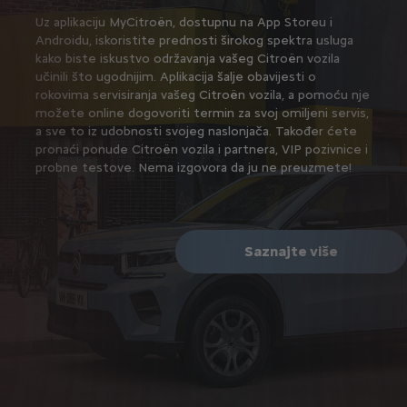
Uz aplikaciju MyCitroën, dostupnu na App Storeu i
Androidu, iskoristite prednosti širokog spektra usluga
kako biste iskustvo održavanja vašeg Citroën vozila
učinili što ugodnijim. Aplikacija šalje obavijesti o
rokovima servisiranja vašeg Citroën vozila, a pomoću nje
možete online dogovoriti termin za svoj omiljeni servis,
a sve to iz udobnosti svojeg naslonjača. Također ćete
pronaći ponude Citroën vozila i partnera, VIP pozivnice i
probne testove. Nema izgovora da ju ne preuzmete!
Saznajte više