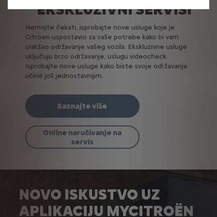
EKSKLUZIVNI SERVISI
Nemojte čekati, isprobajte nove usluge koje je
Citroen uspostavio za vaše potrebe kako bi vam
olakšao održavanje vašeg vozila. Ekskluzivne usluge
uključuju brzo održavanje, uslugu videocheck.
Isprobajte nove usluge kako biste svoje održavanje
učinili još jednostavnijim.
Saznajte više
Online naručivanje na
servis
NOVO ISKUSTVO UZ
APLIKACIJU MYCITROËN