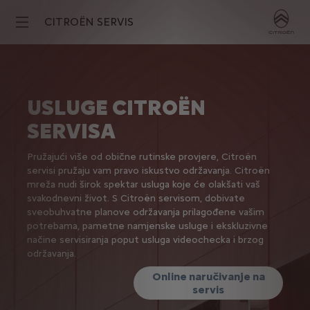
CITROËN SERVIS
USLUGE CITROËN
SERVISA
Pružajući više od obične rutinske provjere, Citroën
servisi pružaju vam pravo iskustvo održavanja. Citroën
mreža nudi širok spektar usluga koje će olakšati vaš
svakodnevni život. S Citroën servisom, dobivate
sveobuhvatne planove održavanja prilagođene vašim
potrebama, pametne namjenske usluge i ekskluzivne
načine servisiranja poput usluga videochecka i brzog
održavanja.
Online naručivanje na
servis