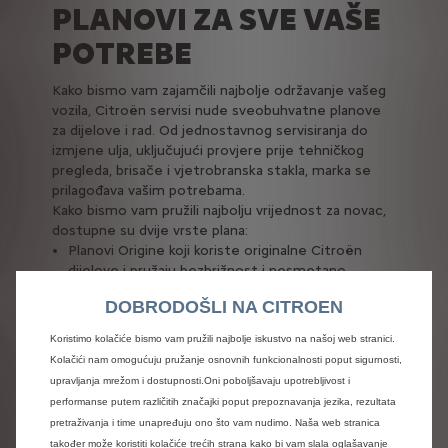
PLANOVI ZA SVE VAŠE
POTREBE
Kako bismo vam zajamčili najbolje održavanje vašeg
vozila, Citroën servisi nude sveobuhvatne planove
za dijelove i rad. Od jednostavnog servisiranja do
izmjene ulja, uključujući provjere prije tehničkog
pregleda, brisače i vjetrobranska stakla, marka se
prilagođava vašim potrebama.
Kako bismo vam pružili najbolju vrijednost za novac,
dostupne su dvije vrste plana:
Planovi Origine koji koriste originalne Citroën
dijelove i pružaju bezbrižnost i nesmetano
iskustvo održavanja vašeg automobila
DOBRODOŠLI NA CITROEN
Planovi Advantage koji koriste ovlaštene dijelove
različitih marki koje su potvrdili Citroën inženjeri
Koristimo kolačiće bismo vam pružili najbolje iskustvo na našoj web stranici.
za automobile stare 3 i više godina.
Kolačići nam omogućuju pružanje osnovnih funkcionalnosti poput sigurnosti,
upravljanja mrežom i dostupnosti.Oni poboljšavaju upotrebljivost i
performanse putem različitih značajki poput prepoznavanja jezika, rezultata
Otkrijte planove
pretraživanja i time unapređuju ono što vam nudimo. Naša web stranica
također može koristiti kolačiće trećih strana kako bi vam slala oglašavanje