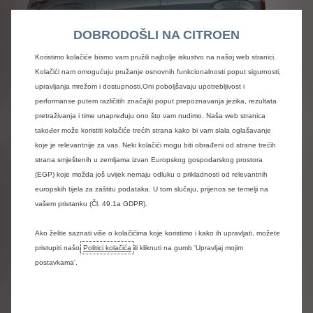
DOBRODOŠLI NA CITROEN
Koristimo kolačiće bismo vam pružili najbolje iskustvo na našoj web stranici.
Kolačići nam omogućuju pružanje osnovnih funkcionalnosti poput sigurnosti,
upravljanja mrežom i dostupnosti.Oni poboljšavaju upotrebljivost i
performanse putem različitih značajki poput prepoznavanja jezika, rezultata
Berlingo Business YOU
pretraživanja i time unapređuju ono što vam nudimo. Naša web stranica
također može koristiti kolačiće trećih strana kako bi vam slala oglašavanje
za 20.200 € + PDV
koje je relevantnije za vas. Neki kolačići mogu biti obrađeni od strane trećih
185 € + PDV/mjesečno
strana smještenih u zemljama izvan Europskog gospodarskog prostora
(EGP) koje možda još uvijek nemaju odluku o prikladnosti od relevantnih
5 godina jamstva
europskih tijela za zaštitu podataka. U tom slučaju, prijenos se temelji na
vašem pristanku (Čl. 49.1a GDPR).
Uključena oprema:
My Citroën Play - 10" središnji zaslon
Ako želite saznati više o kolačićima koje koristimo i kako ih upravljati, možete
Lijeva i desna bočna klizna vrata sa staklom
pristupiti našoj
Politici kolačića
ili kliknuti na gumb 'Upravljaj mojim
Sustav za pomoć pri zadržavanju vozila unutar vozne trake
(LKA)
postavkama'.
Sustav za automatsko kočenje u slučaju opasnosti (Active
Safety Brake)
Automatsko prebacivanje duga/kratka svjetla