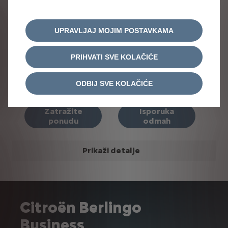
SD digitalna instrument ploča
Connect Assist (BTA sustav za SOS poziv)
Električni podizači prednjih stakala
UPRAVLJAJ MOJIM POSTAVKAMA
Grijani i električno podesivi vanjski retrovizori
Ručni klima uređaj
Pomoć pri parkiranju straga
PRIHVATI SVE KOLAČIĆE
Pregradna stijena + rešetka iza drugog reda sjedala
ODBIJ SVE KOLAČIĆE
Zatražite
Isporuka
ponudu
odmah
Prikaži detalje
Citroën Berlingo
Business