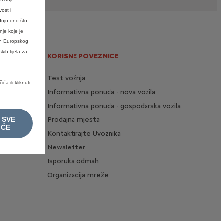
vost i
đuju ono što
nje koje je
van Europskog
ih tijela za
KORISNE POVEZNICE
Test vožnja
ačića
ili kliknuti
Informativna ponuda - nova vozila
ukladnosti
Informativna ponuda - gospodarska vozila
 SVE
Prodajna mjesta
IĆE
Kontaktirajte Uvoznika
Newsletter
Isporuka odmah
Organizacija mreže