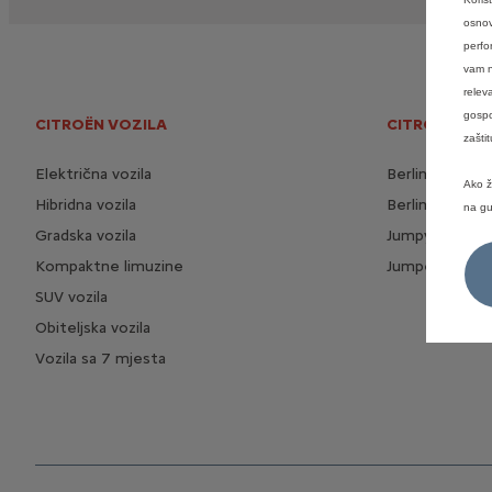
osnov
perfo
vam n
relev
gospo
CITROËN VOZILA
CITROËN GO
zašti
Električna vozila
Berlingo Busin
Ako ž
Hibridna vozila
Berlingo Furg
na gu
Gradska vozila
Jumpy Furgon
Kompaktne limuzine
Jumper Furgo
SUV vozila
Obiteljska vozila
Vozila sa 7 mjesta