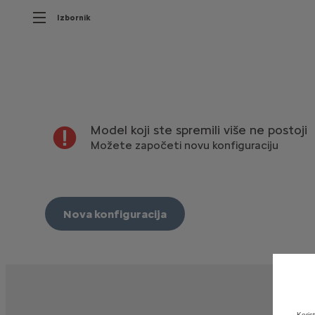
Izbornik
Model koji ste spremili više ne postoji
Možete započeti novu konfiguraciju
Nova konfiguracija
Koris