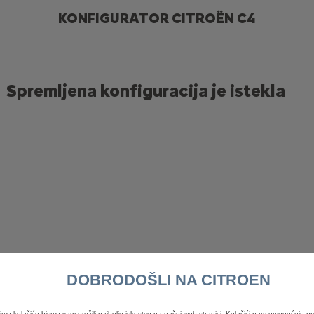
KONFIGURATOR CITROËN C4
Spremljena konfiguracija je istekla
DOBRODOŠLI NA CITROEN
PRAVNA OBAVIJEST
timo kolačiće bismo vam pružili najbolje iskustvo na našoj web stranici. Kolačići nam omogućuju p