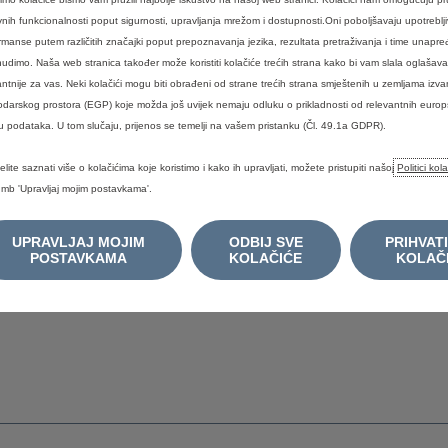
nih funkcionalnosti poput sigurnosti, upravljanja mrežom i dostupnosti.Oni poboljšavaju upotreblji
rmanse putem različitih značajki poput prepoznavanja jezika, rezultata pretraživanja i time unapre
udimo. Naša web stranica također može koristiti kolačiće trećih strana kako bi vam slala oglašava
antnije za vas. Neki kolačići mogu biti obrađeni od strane trećih strana smještenih u zemljama iz
darskog prostora (EGP) koje možda još uvijek nemaju odluku o prikladnosti od relevantnih europsk
SPODARSKA VOZILA
POSTPRODAJA
tu podataka. U tom slučaju, prijenos se temelji na vašem pristanku (Čl. 49.1a GDPR).
ess
Online naručivanje na servis
elite saznati više o kolačićima koje koristimo i kako ih upravljati, možete pristupiti našoj
Politici kol
on
Dijelovi i dodatna oprema
mb 'Upravljaj mojim postavkama'.
Potvrda proizvođača / Potvrda o s
n
UPRAVLJAJ MOJIM
Opći uvjeti popravka
ODBIJ SVE
PRIHVATI
POSTAVKAMA
KOLAČIĆE
KOLAČ