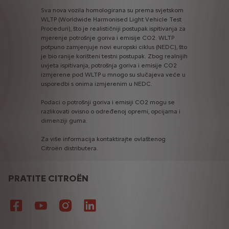
Sva
nova
vozila
homologirana
su
prema
svjetskom
WLTP
(Worldwide
Harmonised
Light
Vehicle
Test
Proceduri),
što
je
realističniji
postupak
ispitivanja
za
mjerenje
potrošnje
goriva
i
emisije
CO2.
WLTP
potpuno
zamjenjuje
novi
europski
ciklus
(NEDC),
što
je
bio
ranije
korišteni
testni
postupak.
Zbog
realnijih
uvjeta
ispitivanja,
potrošnja
goriva
i
emisije
CO2
izmjerene
pod
WLTP
u
mnogo
su
slučajeva
veće
u
usporedbi
s
onima
izmjerenim
u
NEDC.
Podaci
o
potrošnji
goriva
i
emisiji
CO2
mogu
se
razlikovati
ovisno
o
određenoj
opremi,
opcijama
i
dimenziji
guma.
Za
više
informacija
kontaktirajte
ovlaštenog
Citroën
distributera.
PRATITE CITROËN