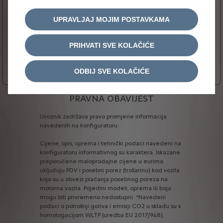
MyCitroën Drive Plus (IVI): infotainment sustav HD
s navigacijom 3D
UPRAVLJAJ MOJIM POSTAVKAMA
Dodatno zatamnjena stražnja bočna i stražnje
staklo
PRIHVATI SVE KOLAČIĆE
40 300€ s PDV-om
već od
Više informacija
ODBIJ SVE KOLAČIĆE
PRAVNA OBAVIJEST
Uvoznik
zadržava
pravo
promjene
informacija
navedenih
na
konfiguratoru.
Cijene,
opis,
oprema
i
tehnički
podaci
navedeni
na
konfiguratoru
informativnog
su
karaktera.
Iskazane
preporučene
maloprodajne
cijene
u
eurima
uključuju
PDV
i
posebni
porez
(trošarinu)
kod
vozila
koja
su
u
obvezi
plaćanja
posebnog
poreza
na
motorna
vozila.
Pojedini
modeli,
oprema
ili
boja
mogu
biti
privremeno
nedostupni.
*Navedeni
podaci
o
potrošnji
goriva
i
emisiji
CO2
u
skladu
su
s
homologacijom
WLTP
(uredba
EU
2017/948).