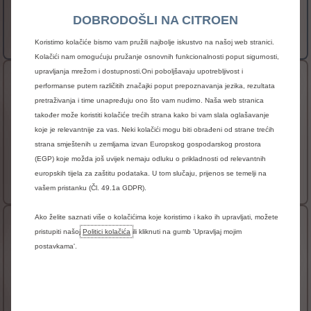
Ovjes Citroën Advanced Comfort®
DOBRODOŠLI NA CITROEN
36 000€ s PDV-om
već od
Više informacija
Koristimo kolačiće bismo vam pružili najbolje iskustvo na našoj web stranici.
Kolačići nam omogućuju pružanje osnovnih funkcionalnosti poput sigurnosti,
upravljanja mrežom i dostupnosti.Oni poboljšavaju upotrebljivost i
NOVI Ë-C4 X PLUS
performanse putem različitih značajki poput prepoznavanja jezika, rezultata
pretraživanja i time unapređuju ono što vam nudimo. Naša web stranica
Prednosti
također može koristiti kolačiće trećih strana kako bi vam slala oglašavanje
Grijanje prednjih sjedala
koje je relevantnije za vas. Neki kolačići mogu biti obrađeni od strane trećih
Ukrasni poklopci kotača 18" AEROTECH
strana smještenih u zemljama izvan Europskog gospodarskog prostora
(EGP) koje možda još uvijek nemaju odluku o prikladnosti od relevantnih
36 800€ s PDV-om
već od
europskih tijela za zaštitu podataka. U tom slučaju, prijenos se temelji na
Više informacija
vašem pristanku (Čl. 49.1a GDPR).
Ako želite saznati više o kolačićima koje koristimo i kako ih upravljati, možete
NOVI Ë-C4 X MAX
pristupiti našoj
Politici kolačića
ili kliknuti na gumb 'Upravljaj mojim
postavkama'.
Prednosti
Prednji i stražnji parking senzori + Kamera za vožnju
unatrag
Sustav nadzora mrtvih kutova