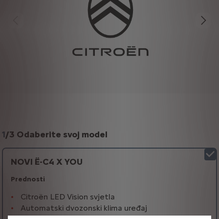
1
/
3 Odaberite svoj model
NOVI Ë-C4 X YOU
Prednosti
Citroën LED Vision svjetla
Automatski dvozonski klima uređaj