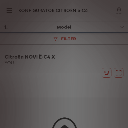
KONFIGURATOR CITROËN ë-C4
1
.
Model
FILTER
Citroën NOVI Ë-C4 X
YOU