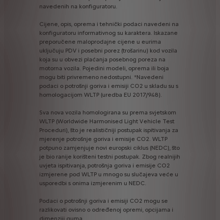
navedenih
na
konfiguratoru.
Cijene,
opis,
oprema
i
tehnički
podaci
navedeni
na
konfiguratoru
informativnog
su
karaktera.
Iskazane
preporučene
maloprodajne
cijene
u
eurima
uključuju
PDV
i
posebni
porez
(trošarinu)
kod
vozila
koja
su
u
obvezi
plaćanja
posebnog
poreza
na
motorna
vozila.
Pojedini
modeli,
oprema
ili
boja
mogu
biti
privremeno
nedostupni.
*Navedeni
podaci
o
potrošnji
goriva
i
emisiji
CO2
u
skladu
su
s
homologacijom
WLTP
(uredba
EU
2017/948).
Sva
nova
vozila
homologirana
su
prema
svjetskom
WLTP
(Worldwide
Harmonised
Light
Vehicle
Test
Proceduri),
što
je
realističniji
postupak
ispitivanja
za
mjerenje
potrošnje
goriva
i
emisije
CO2.
WLTP
potpuno
zamjenjuje
novi
europski
ciklus
(NEDC),
što
je
bio
ranije
korišteni
testni
postupak.
Zbog
realnijih
uvjeta
ispitivanja,
potrošnja
goriva
i
emisije
CO2
izmjerene
pod
WLTP
u
mnogo
su
slučajeva
veće
u
usporedbi
s
onima
izmjerenim
u
NEDC.
Podaci
o
potrošnji
goriva
i
emisiji
CO2
mogu
se
razlikovati
ovisno
o
određenoj
opremi,
opcijama
i
dimenziji
guma.