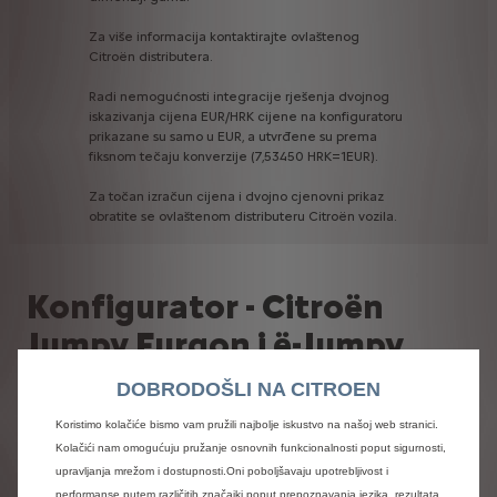
Za
više
informacija
kontaktirajte
ovlaštenog
Citroën
distributera.
Radi
nemogućnosti
integracije
rješenja
dvojnog
iskazivanja
cijena
EUR/HRK
cijene
na
konfiguratoru
prikazane
su
samo
u
EUR,
a
utvrđene
su
prema
fiksnom
tečaju
konverzije
(7,53450
HRK=1EUR).
Za
točan
izračun
cijena
i
dvojno
cjenovni
prikaz
obratite
se
ovlaštenom
distributeru
Citroën
vozila.
Konfigurator - Citroën
Jumpy Furgon i ë-Jumpy
Furgon
DOBRODOŠLI NA CITROEN
Koristimo kolačiće bismo vam pružili najbolje iskustvo na našoj web stranici.
Kolačići nam omogućuju pružanje osnovnih funkcionalnosti poput sigurnosti,
upravljanja mrežom i dostupnosti.Oni poboljšavaju upotrebljivost i
performanse putem različitih značajki poput prepoznavanja jezika, rezultata