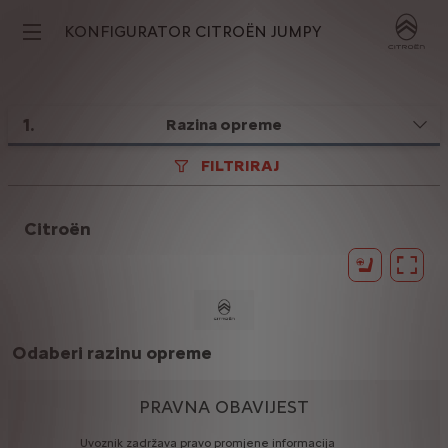
KONFIGURATOR CITROËN JUMPY
1
.
Razina opreme
FILTRIRAJ
Citroën
Odaberi razinu opreme
PRAVNA OBAVIJEST
Uvoznik
zadržava
pravo
promjene
informacija