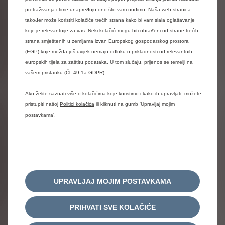
pretraživanja i time unapređuju ono što vam nudimo. Naša web stranica
također može koristiti kolačiće trećih strana kako bi vam slala oglašavanje
Tražite novo gospodarsko vozilo? Otkrijte ponudu Citroën
koje je relevantnije za vas. Neki kolačići mogu biti obrađeni od strane trećih
Jumpy modela!
strana smještenih u zemljama izvan Europskog gospodarskog prostora
Nova generacija Jumpy koristi optimiziranu arhitekturu za još
(EGP) koje možda još uvijek nemaju odluku o prikladnosti od relevantnih
bolju uporabu, udobnost i sigurnost. Objedinjuje najnovije
europskih tijela za zaštitu podataka. U tom slučaju, prijenos se temelji na
generacije tehnologija za pomoć u vožnji i motore što ga
vašem pristanku (Čl. 49.1a GDPR).
čini najpoželjnijim poslovnim partnerom. Dostupan s
benzinskim ili električnim motorom, u 3 dužine i opremljen
Ako želite saznati više o kolačićima koje koristimo i kako ih upravljati, možete
bočnim vratima s mogućnošću otvaranja bez ruku (u opciji).
pristupiti našoj
Politici kolačića
ili kliknuti na gumb 'Upravljaj mojim
Naša gospodarska vozila mogu se konfigurirati različitim
postavkama'.
dizajnom i opremom.
Verzije
Citroën Jumpy svojom se učinkovitom konstrukcijom
prilagođava svim vašim potrebama za najveću funkcionalnost,
UPRAVLJAJ MOJIM POSTAVKAMA
praktičnost i ergonomiju. Nudi do 1400 kg korisne nosivosti,
6,6 m3 tovarnog obujma, 4 m korisne duljine i do 2,5 tone
PRIHVATI SVE KOLAČIĆE
mase prikolice. Platforma je modularna zahvaljujući različitim
međuosovinskim razmacima (2,92 m i 3,27 m) i različitim