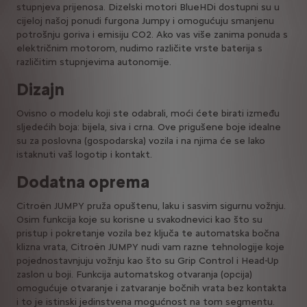
stupnjeva prijenosa. Dizelski motori BlueHDi dostupni su u
cijeloj našoj ponudi furgona Jumpy i omogućuju smanjenu
potrošnju goriva i emisiju CO2. Ako vas više zanima ponuda s
električnim motorom, nudimo različite vrste baterija s
različitim stupnjevima autonomije.
Dizajn
Ovisno o modelu koji ste odabrali, moći ćete birati između
sljedećih boja: bijela, siva i crna. Ove prigušene boje idealne
su za poslovna (gospodarska) vozila i na njima će se lako
istaknuti vaš logotip i kontakt.
Dodatna oprema
Citroën JUMPY pruža opuštenu, laku i sasvim sigurnu vožnju.
Osim funkcija koje su korisne u svakodnevici kao što su
pristup i pokretanje vozila bez ključa te automatska bočna
klizna vrata, Citroën JUMPY nudi vam razne tehnologije koje
pojednostavnjuju vožnju kao što su Grip Control i Head-Up
zaslon u boji. Funkcija automatskog otvaranja (opcija)
omogućuje otvaranje i zatvaranje bočnih vrata bez kontakta
i to je istinski jedinstvena mogućnost na tom segmentu.