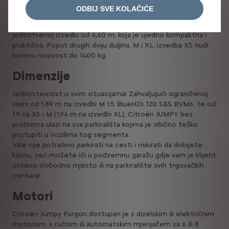
stražnjim prevjesima (0,80 m i 1,15 m) koji se mogu
ODBIJ SVE KOLAČIĆE
kombinirati u tri vanjske duljine. Osim duljina M (4,95 m) i XL
(5,30 m) koje su uobičajene na tržištu, taj se furgon nudi i u
jedinstvenoj izvedbi od 4,60 m, koja je ujedno kompaktna i
praktična. Poput drugih dviju duljina, M i XL, izvedba XS nudi
korisnu nosivost do 1400 kg.
Dimenzije
Jednostavnost u svim situacijama! Zahvaljujući ograničenoj
visini od 1,89 m na izvedbi M 1.5 BlueHDi 120 S&S BVM6, te od
1,9 na XS i M (1,94 m na izvedbi XL), Citroën JUMPY bez
problema ulazi na sva parkirališta kojima je obično teško
pristupiti u vozilima tog segmenta.
Više nije potrebno parkirati na cesti i riskirati da dobijete
kaznu, već možete ići u podzemnu garažu gdje vam je klijent
ostavio slobodno mjesto ili na parkiralište svih trgovačkih
centara!
Motori
Citroën Jumpy Furgon dostupan je s dizelskim ili električnim
motorom, s ručnim ili automatskim mjenjačem sa 6 ili 8